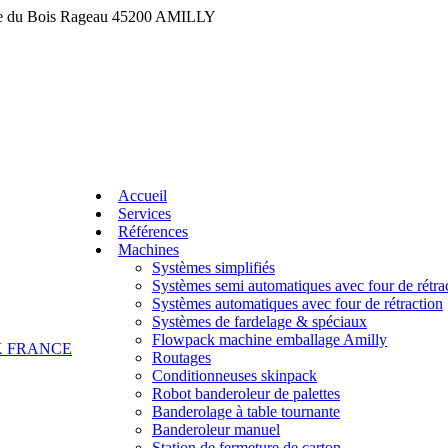
ue du Bois Rageau 45200 AMILLY
Accueil
Services
Références
Machines
Systèmes simplifiés
Systèmes semi automatiques avec four de rétra
Systèmes automatiques avec four de rétraction
Systèmes de fardelage & spéciaux
Flowpack machine emballage Amilly
Routages
Conditionneuses skinpack
Robot banderoleur de palettes
Banderolage à table tournante
Banderoleur manuel
Station de fermeture de carton