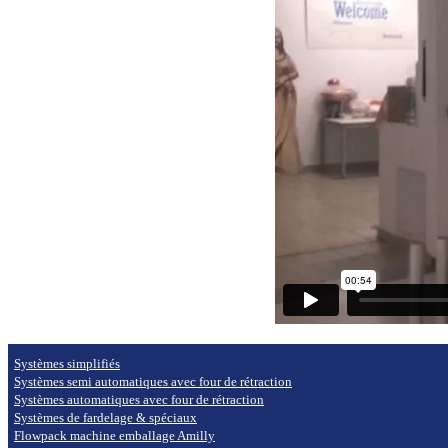
Systèmes simplifiés
Systèmes semi automatiques avec four de rétraction
Systèmes automatiques avec four de rétraction
Systèmes de fardelage & spéciaux
Flowpack machine emballage Amilly