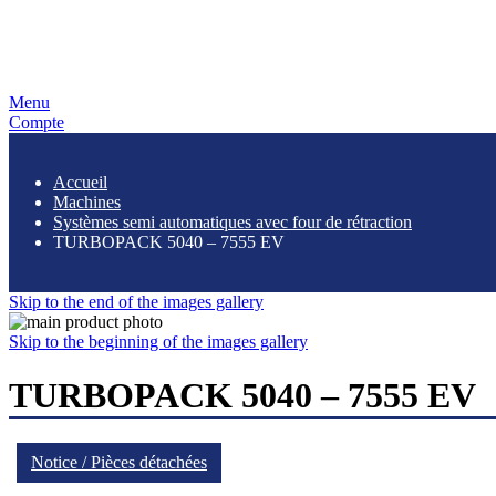
Menu
Compte
Accueil
Machines
Systèmes semi automatiques avec four de rétraction
TURBOPACK 5040 – 7555 EV
Skip to the end of the images gallery
Skip to the beginning of the images gallery
TURBOPACK 5040 – 7555 EV
Notice / Pièces détachées