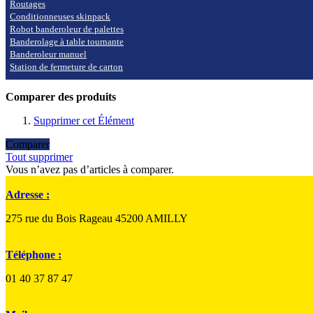
Routages
Conditionneuses skinpack
Robot banderoleur de palettes
Banderolage à table tournante
Banderoleur manuel
Station de fermeture de carton
Comparer des produits
Supprimer cet Élément
Comparer
Tout supprimer
Vous n’avez pas d’articles à comparer.
Adresse :
275 rue du Bois Rageau 45200 AMILLY
Téléphone :
01 40 37 87 47