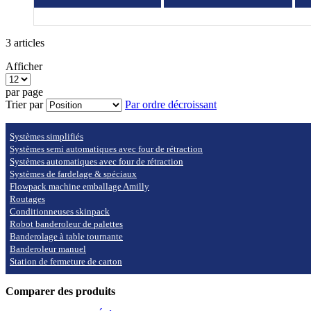
3
articles
Afficher
par page
Trier par
Par ordre décroissant
Systèmes simplifiés
Systèmes semi automatiques avec four de rétraction
Systèmes automatiques avec four de rétraction
Systèmes de fardelage & spéciaux
Flowpack machine emballage Amilly
Routages
Conditionneuses skinpack
Robot banderoleur de palettes
Banderolage à table tournante
Banderoleur manuel
Station de fermeture de carton
Comparer des produits