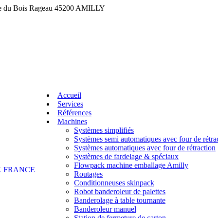
ue du Bois Rageau 45200 AMILLY
Accueil
Services
Références
Machines
Systèmes simplifiés
Systèmes semi automatiques avec four de rétra
Systèmes automatiques avec four de rétraction
Systèmes de fardelage & spéciaux
Flowpack machine emballage Amilly
Routages
Conditionneuses skinpack
Robot banderoleur de palettes
Banderolage à table tournante
Banderoleur manuel
Station de fermeture de carton