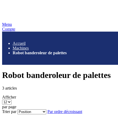
Menu
Compte
Accueil
Machines
Robot banderoleur de palettes
Robot banderoleur de palettes
3
articles
Afficher
par page
Trier par
Par ordre décroissant