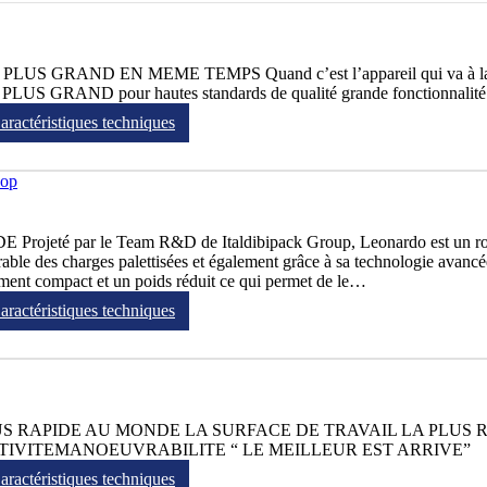
ND EN MEME TEMPS Quand c’est l’appareil qui va à la palette
LE PLUS GRAND pour hautes standards de qualité grande fonctionnalit
aractéristiques techniques
hop
ar le Team R&D de Italdibipack Group, Leonardo est un robot de
irable des charges palettisées et également grâce à sa technologie avan
ment compact et un poids réduit ce qui permet de le…
aractéristiques techniques
RAPIDE AU MONDE LA SURFACE DE TRAVAIL LA PLUS RED
VITEMANOEUVRABILITE “ LE MEILLEUR EST ARRIVE”
aractéristiques techniques