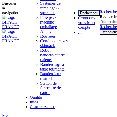
Basculer
Systèmes de
la
fardelage &
Recherche
navigation
spéciaux
Rechercher
Recherch
Flowpack
Connectez
machine
vous
Mon
emballage
Recherche
compte
Amilly
Recherch
Routages
Conditionneuses
skinpack
Robot
banderoleur de
palettes
Banderolage à
table tournante
Banderoleur
manuel
Station de
fermeture de
carton
Qualité
Infos
Contactez-nous
Menu