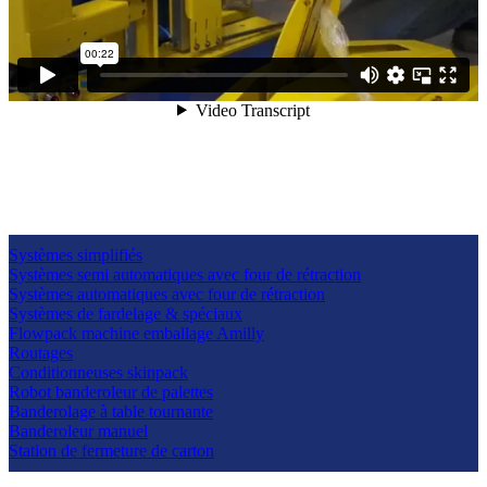
Systèmes simplifiés
Systèmes semi automatiques avec four de rétraction
Systèmes automatiques avec four de rétraction
Systèmes de fardelage & spéciaux
Flowpack machine emballage Amilly
Routages
Conditionneuses skinpack
Robot banderoleur de palettes
Banderolage à table tournante
Banderoleur manuel
Station de fermeture de carton